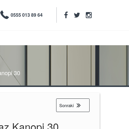

0555 013 89 64
nopi 30
Sonraki
az Kanopi 30