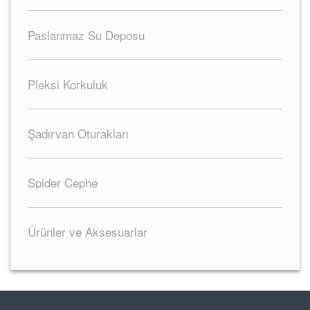
Paslanmaz Su Deposu
Pleksi Korkuluk
Şadırvan Oturakları
Spider Cephe
Ürünler ve Aksesuarlar