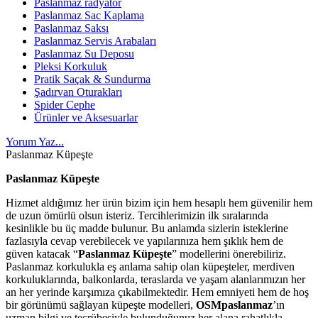
Paslanmaz radyatör
Paslanmaz Sac Kaplama
Paslanmaz Saksı
Paslanmaz Servis Arabaları
Paslanmaz Su Deposu
Pleksi Korkuluk
Pratik Saçak & Sundurma
Şadırvan Oturakları
Spider Cephe
Ürünler ve Aksesuarlar
Yorum Yaz...
Paslanmaz Küpeşte
Paslanmaz Küpeşte
Hizmet aldığımız her ürün bizim için hem hesaplı hem güvenilir hem
de uzun ömürlü olsun isteriz. Tercihlerimizin ilk sıralarında
kesinlikle bu üç madde bulunur. Bu anlamda sizlerin isteklerine
fazlasıyla cevap verebilecek ve yapılarınıza hem şıklık hem de
güven katacak “
Paslanmaz Küpeşte
” modellerini önerebiliriz.
Paslanmaz korkulukla eş anlama sahip olan küpeşteler, merdiven
korkuluklarında, balkonlarda, teraslarda ve yaşam alanlarımızın her
an her yerinde karşımıza çıkabilmektedir. Hem emniyeti hem de hoş
bir görünümü sağlayan küpeşte modelleri,
OSMpaslanmaz
’ın
uzman bilgi ve tecrübesiyle bulunduğunuz her alana rahatlıkla