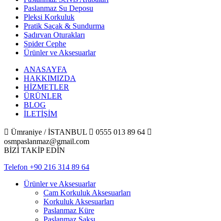
Paslanmaz Su Deposu
Pleksi Korkuluk
Pratik Saçak & Sundurma
Şadırvan Oturakları
Spider Cephe
Ürünler ve Aksesuarlar
ANASAYFA
HAKKIMIZDA
HİZMETLER
ÜRÜNLER
BLOG
İLETİŞİM

Ümraniye / İSTANBUL

0555 013 89 64

osmpaslanmaz@gmail.com
BİZİ TAKİP EDİN
Telefon
+90 216 314 89 64
Ürünler ve Aksesuarlar
Cam Korkuluk Aksesuarları
Korkuluk Aksesuarları
Paslanmaz Küre
Paslanmaz Saksı