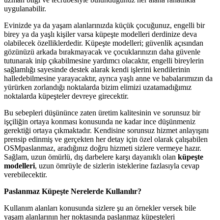
uygulanabilir.
Evinizde ya da yaşam alanlarınızda küçük çocuğunuz, engelli bir
birey ya da yaşlı kişiler varsa küpeşte modelleri derdinize deva
olabilecek özelliklerdedir. Küpeşte modelleri; güvenlik açısından
gözünüzü arkada bırakmayacak ve çocuklarınızın daha güvenle
tutunarak inip çıkabilmesine yardımcı olacaktır, engelli bireylerin
sağlamlığı sayesinde destek alarak kendi işlerini kendilerinin
halledebilmesine yarayacaktır, ayrıca yaşlı anne ve babalarımızın da
yürürken zorlandığı noktalarda bizim elimizi uzatamadığımız
noktalarda küpeşteler devreye girecektir.
Bu sebepleri düşününce zaten üretim kalitesinin ve sorunsuz bir
işçiliğin ortaya konması konusunda ne kadar ince düşünmeniz
gerektiği ortaya çıkmaktadır. Kendisine sorunsuz hizmet anlayışını
prensip edinmiş ve gerçekten her detay için özel olarak çalışabilen
OSMpaslanmaz, aradığınız doğru hizmeti sizlere vermeye hazır.
Sağlam, uzun ömürlü, dış darbelere karşı dayanıklı olan
küpeşte
modelleri
, uzun ömrüyle de sizlerin isteklerine fazlasıyla cevap
verebilecektir.
Paslanmaz Küpeşte Nerelerde Kullanılır?
Kullanım alanları konusunda sizlere şu an örnekler versek bile
yaşam alanlarının her noktasında paslanmaz küpeşteleri