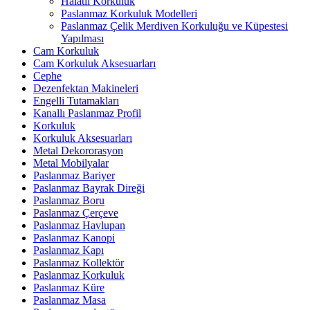
Halatlı Korkuluk
Paslanmaz Korkuluk Modelleri
Paslanmaz Çelik Merdiven Korkuluğu ve Küpestesi
Yapılması
Cam Korkuluk
Cam Korkuluk Aksesuarları
Cephe
Dezenfektan Makineleri
Engelli Tutamakları
Kanallı Paslanmaz Profil
Korkuluk
Korkuluk Aksesuarları
Metal Dekororasyon
Metal Mobilyalar
Paslanmaz Bariyer
Paslanmaz Bayrak Direği
Paslanmaz Boru
Paslanmaz Çerçeve
Paslanmaz Havlupan
Paslanmaz Kanopi
Paslanmaz Kapı
Paslanmaz Kollektör
Paslanmaz Korkuluk
Paslanmaz Küre
Paslanmaz Masa