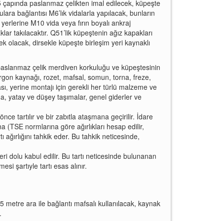
5 çapında paslanmaz çelikten imal edilecek, küpeşte
ara bağlantısı M6’lık vidalarla yapılacak, bunların
rlerine M10 vida veya fırın boyalı ankraj
ar takılacaktır. Q51’lik küpeştenin ağız kapakları
k olacak, dirsekle küpeşte birleşim yeri kaynaklı
 paslanmaz çelik merdiven korkuluğu ve küpeştesinin
argon kaynağı, rozet, mafsal, somun, torna, freze,
ası, yerine montajı için gerekli her türlü malzeme ve
ma, yatay ve düşey taşımalar, genel giderler ve
e tartılır ve bir zabıtla ataşmana geçirilir. İdare
a (TSE normlarına göre ağırlıkları hesap edilir,
 ağırlığını tahkik eder. Bu tahkik neticesinde,
ri dolu kabul edilir. Bu tartı neticesinde bulunanan
si şartıyle tartı esas alınır.
 metre ara ile bağlantı mafsalı kullanılacak, kaynak
.