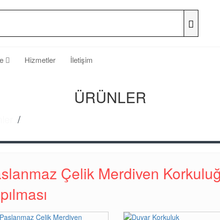
he
Hizmetler
İletişim
ÜRÜNLER
ler
Paslanmaz Çelik Merdiven Korkuluğu ve Küp
slanmaz Çelik Merdiven Korkuluğ
pılması