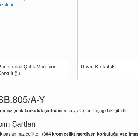
Paslanmaz Çelik Merdiven
Duvar Korkuluk
Korkuluğu
SB.805/A-Y
anmaz çelik korkuluk şartnamesi
pozu ve tarifi aşağıdaki gibidir.
ım Şartları
k paslanmaz çelikten (
304 krom çelik
)
merdiven korkuluğu yapılmas