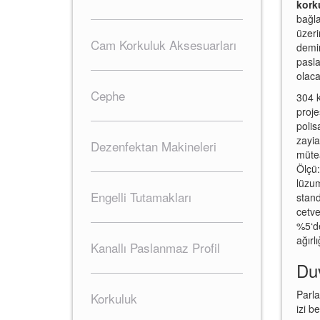
kork
bağla
üzeri
Cam Korkuluk Aksesuarları
demir
pasla
olaca
Cephe
304 k
proje
polis
zayia
Dezenfektan Makineleri
mütea
Ölçü:
lüzum
Engelli Tutamakları
stand
cetve
%5‘de
ağırl
Kanallı Paslanmaz Profil
Duv
Parla
Korkuluk
izi b