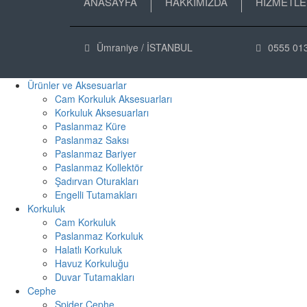
ANASAYFA
HAKKIMIZDA
HİZMETL
Ümraniye / İSTANBUL
0555 013


Ürünler ve Aksesuarlar
Cam Korkuluk Aksesuarları
Korkuluk Aksesuarları
Paslanmaz Küre
Paslanmaz Saksı
Paslanmaz Bariyer
Paslanmaz Kollektör
Şadırvan Oturakları
Engelli Tutamakları
Korkuluk
Cam Korkuluk
Paslanmaz Korkuluk
Halatlı Korkuluk
Havuz Korkuluğu
Duvar Tutamakları
Cephe
Spider Cephe