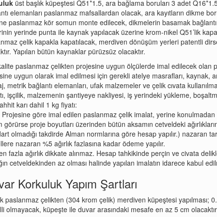
uluk
üst başlık küpeştesi Q51*1.5, ara bağlama boruları 3 adet Q16*1.
ntı elemanları paslanmaz mafsallardan olacak, ara kayıtların dikme borul
ne paslanmaz kör somun monte edilecek, dikmelerin basamak bağlantı ye
inin yerinde punta ile kaynak yapılacak üzerine krom-nikel Q51’lik kapakl
nmaz çelik kapakla kapatılacak, merdiven dönüşüm yerleri patentli dirse
ktır. Yapılan bütün kaynaklar pürüzsüz olacaktır.
alite paslanmaz çelikten projesine uygun ölçülerde imal edilecek olan
sine uygun olarak imal edilmesi için gerekli atelye masrafları, kaynak, 
aj, metrik bağlantı elemanları, ufak malzemeler ve çelik cıvata kullanılm
tı, işçilik, malzemenin şantiyeye nakliyesi, iş yerindeki yükleme, boşalt
hhit karı dahil 1 kg fiyatı:
 Projesine göre imal edilen paslanmaz çelik imalat, yerine konulmadan önc
 görürse proje boyutları üzerinden bütün aksamın cetveldeki ağırlıkların
art olmadığı takdirde Alman normlarına göre hesap yapılır.) nazaran tartı
llere nazaran %5 ağırlık fazlasına kadar ödeme yapılır.
n fazla ağırlık dikkate alınmaz. Hesap tahkikinde perçin ve civata delikle
ığın cetveldekinden az olması halinde yapılan imalatın idarece kabul edilme
ar Korkuluk Yapım Şartları
k paslanmaz çelikten (304 krom çelik) merdiven küpeştesi yapılması; 0.5
elli olmayacak, küpeşte ile duvar arasındaki mesafe en az 5 cm olacaktır