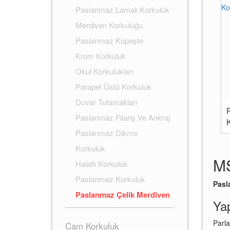
Paslanmaz Lamalı Korkuluk
Merdiven Korkuluğu
Paslanmaz Küpeşte
Krom Korkuluk
Okul Korkulukları
Parapet Üstü Korkuluk
Duvar Tutamakları
Paslanmaz Filanş Ve Ankraj
Paslanmaz Dikme
Korkuluk
M
Halatlı Korkuluk
Paslanmaz Korkuluk
Pasl
Modelleri
Paslanmaz Çelik Merdiven
Yap
Korkuluğu ve Küpestesi
Parla
Cam Korkuluk
Yapılması