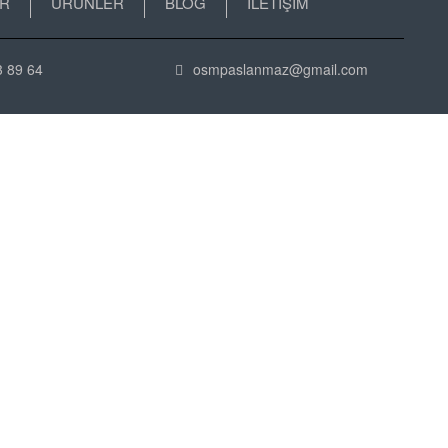
ER
ÜRÜNLER
BLOG
İLETİŞİM
 89 64
osmpaslanmaz@gmail.com
