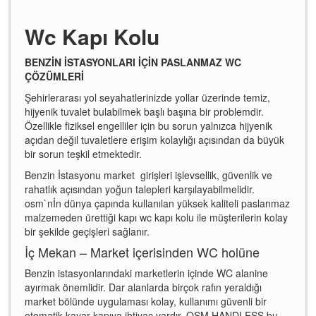
Wc Kapı Kolu
BENZİN İSTASYONLARI İÇİN PASLANMAZ WC
ÇÖZÜMLERİ
Şehirlerarası yol seyahatlerinizde yollar üzerinde temiz,
hijyenik tuvalet bulabilmek başlı başına bir problemdir.
Özellikle fiziksel engelliler için bu sorun yalnızca hijyenik
açıdan değil tuvaletlere erişim kolaylığı açısından da büyük
bir sorun teşkil etmektedir.
Benzin İstasyonu market girişleri işlevsellik, güvenlik ve
rahatlık açısından yoğun talepleri karşılayabilmelidir.
osm`nİn dünya çapında kullanılan yüksek kaliteli paslanmaz
malzemeden ürettiği kapı wc kapı kolu ile müşterilerin kolay
bir şekilde geçişleri sağlanır.
İç Mekan – Market içerisinden WC holüne
Benzin istasyonlarındaki marketlerin içinde WC alanine
ayırmak önemlidir. Dar alanlarda birçok rafın yeraldığı
market bölünde uygulaması kolay, kullanımı güvenli bir
otomatik kayar kapıya ihtiyaç vardır. OSM HANDLESS bu