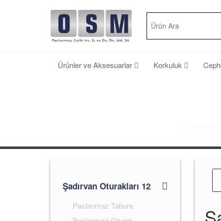
Ürünler ve Aksesuarlar
Korkuluk
Cep
Anasayf
Şadırvan Oturakları 12
Paslanmaz Tabure
Şa
Paslanmaz Oturak