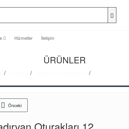
he
Hizmetler
İletişim
ÜRÜNLER
a
Ürünler
Şadırvan Oturakları
Şadırvan Otur
Önceki
dırvan Oturakları 12