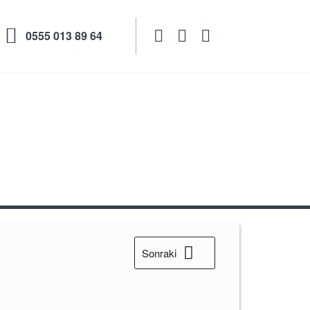

0555 013 89 64
akları 12
Sonraki