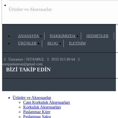
Ürünler ve Aksesuarlar
ANASAYFA
HAKKIMIZDA
HİZMETLER
ÜRÜNLER
BLOG
İLETİŞİM

Ümraniye / İSTANBUL

0555 013 89 64

osmpaslanmaz@gmail.com
BİZİ TAKİP EDİN
Ürünler ve Aksesuarlar
Cam Korkuluk Aksesuarları
Korkuluk Aksesuarları
Paslanmaz Küre
Paslanmaz Saksı