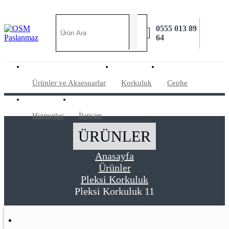
0555 013 89

64
Ürünler ve Aksesuarlar
Korkuluk
Cephe
Hizmetler
İletişim
ÜRÜNLER
Anasayfa
Ürünler
Pleksi Korkuluk
Pleksi Korkuluk 11