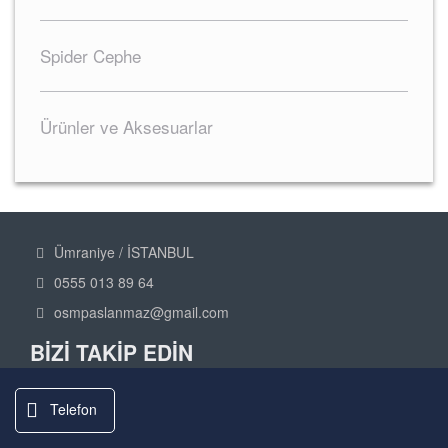
Spider Cephe
Ürünler ve Aksesuarlar
Ümraniye / İSTANBUL

0555 013 89 64

osmpaslanmaz@gmail.com

BİZİ TAKİP EDİN
Telefon