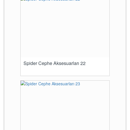
Spider Cephe Aksesuarları 22