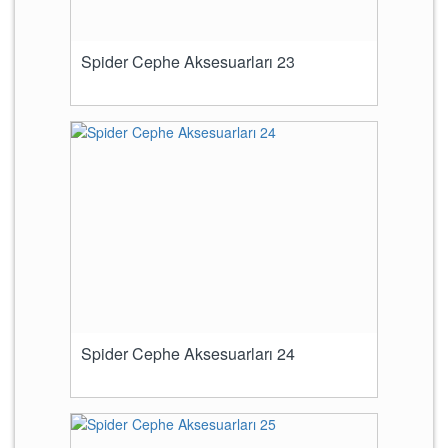
Spider Cephe Aksesuarları 23
Spider Cephe Aksesuarları 24