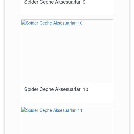
Spider Cephe Aksesuarları 9
Spider Cephe Aksesuarları 10