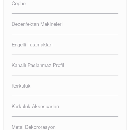
Cephe
Dezenfektan Makineleri
Engelli Tutamakları
Kanallı Paslanmaz Profil
Korkuluk
Korkuluk Aksesuarları
Metal Dekororasyon