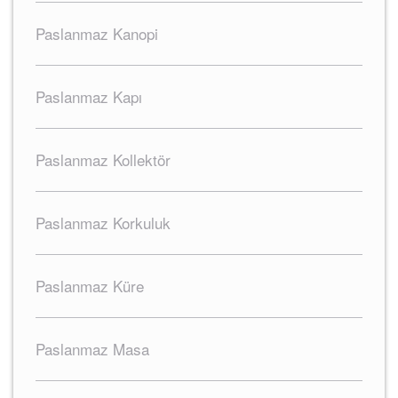
Paslanmaz Kanopi
Paslanmaz Kapı
Paslanmaz Kollektör
Paslanmaz Korkuluk
Paslanmaz Küre
Paslanmaz Masa