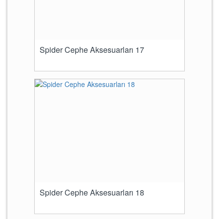
Spider Cephe Aksesuarları 17
Spider Cephe Aksesuarları 18