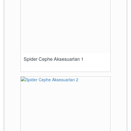
Spider Cephe Aksesuarları 1