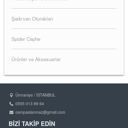
Şadırvan Oturakları
Spider Cephe
Ürünler ve Aksesuarlar
Ümraniye / İSTANBUL

0555 013 89 64

osmpaslanmaz@gmail.com

BİZİ TAKİP EDİN