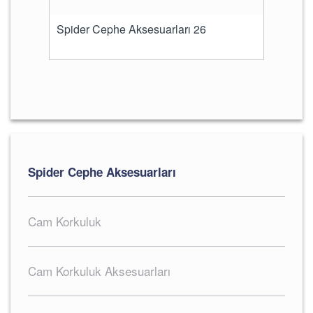
Spider Cephe Aksesuarları 26
Spider Cephe Aksesuarları
Cam Korkuluk
Cam Korkuluk Aksesuarları