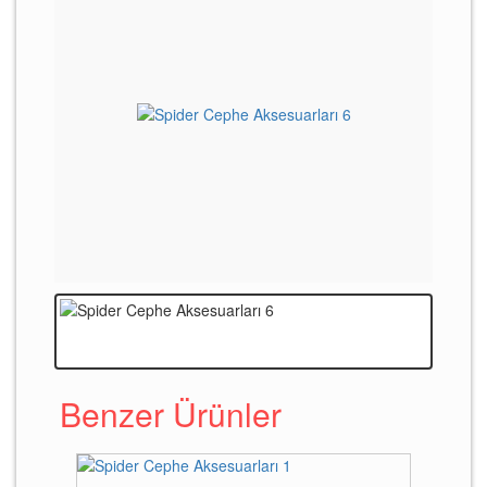
Benzer Ürünler