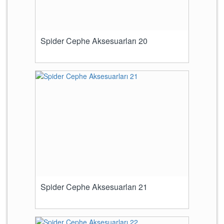
Spider Cephe Aksesuarları 20
Spider Cephe Aksesuarları 21