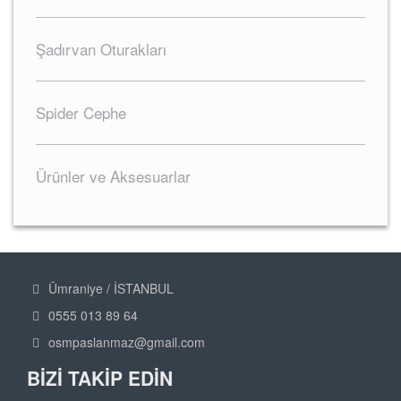
Şadırvan Oturakları
Spider Cephe
Ürünler ve Aksesuarlar
Ümraniye / İSTANBUL

0555 013 89 64

osmpaslanmaz@gmail.com

BİZİ TAKİP EDİN