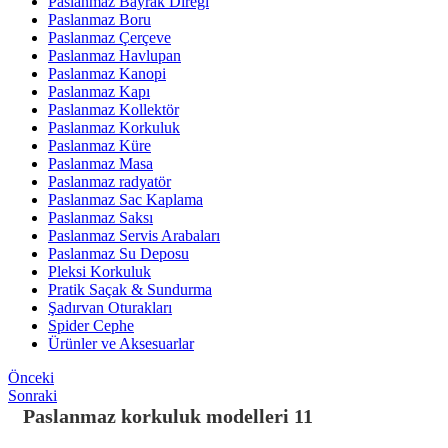
Paslanmaz Bayrak Direği
Paslanmaz Boru
Paslanmaz Çerçeve
Paslanmaz Havlupan
Paslanmaz Kanopi
Paslanmaz Kapı
Paslanmaz Kollektör
Paslanmaz Korkuluk
Paslanmaz Küre
Paslanmaz Masa
Paslanmaz radyatör
Paslanmaz Sac Kaplama
Paslanmaz Saksı
Paslanmaz Servis Arabaları
Paslanmaz Su Deposu
Pleksi Korkuluk
Pratik Saçak & Sundurma
Şadırvan Oturakları
Spider Cephe
Ürünler ve Aksesuarlar
Önceki
Sonraki
Paslanmaz korkuluk modelleri 11