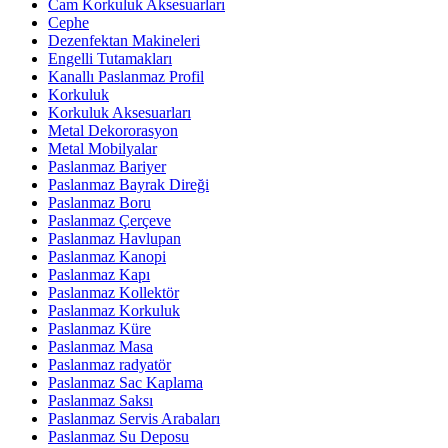
Cam Korkuluk Aksesuarları
Cephe
Dezenfektan Makineleri
Engelli Tutamakları
Kanallı Paslanmaz Profil
Korkuluk
Korkuluk Aksesuarları
Metal Dekororasyon
Metal Mobilyalar
Paslanmaz Bariyer
Paslanmaz Bayrak Direği
Paslanmaz Boru
Paslanmaz Çerçeve
Paslanmaz Havlupan
Paslanmaz Kanopi
Paslanmaz Kapı
Paslanmaz Kollektör
Paslanmaz Korkuluk
Paslanmaz Küre
Paslanmaz Masa
Paslanmaz radyatör
Paslanmaz Sac Kaplama
Paslanmaz Saksı
Paslanmaz Servis Arabaları
Paslanmaz Su Deposu