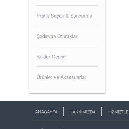
Pratik Saçak & Sundurma
Şadırvan Oturakları
Spider Cephe
Ürünler ve Aksesuarlar
ANASAYFA
HAKKIMIZDA
HİZMETL