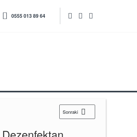

0555 013 89 64
an Makinesi 5000 ml
Sonraki
 Dezenfektan