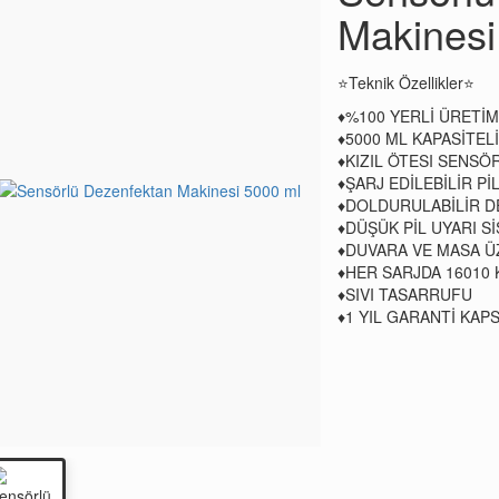
Makinesi
⭐Teknik Özellikler⭐
♦️%100 YERLİ ÜRETİ
♦️5000 ML KAPASİTELİ
♦️KIZIL ÖTESI SENSÖ
♦️ŞARJ EDİLEBİLİR Pİ
♦️DOLDURULABİLİR 
♦️DÜŞÜK PİL UYARI S
♦️DUVARA VE MASA Ü
♦️HER SARJDA 16010
♦️SIVI TASARRUFU
♦️1 YIL GARANTİ KA