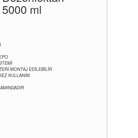
 5000 ml
M
R
L
DEPO
İSTEMİ
ZERİ MONTAJ EDİLEBİLİR
 KEZ KULLANIM
PSAMINDADIR