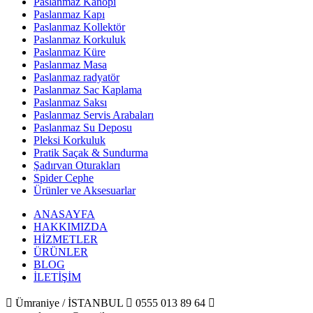
Paslanmaz Kanopi
Paslanmaz Kapı
Paslanmaz Kollektör
Paslanmaz Korkuluk
Paslanmaz Küre
Paslanmaz Masa
Paslanmaz radyatör
Paslanmaz Sac Kaplama
Paslanmaz Saksı
Paslanmaz Servis Arabaları
Paslanmaz Su Deposu
Pleksi Korkuluk
Pratik Saçak & Sundurma
Şadırvan Oturakları
Spider Cephe
Ürünler ve Aksesuarlar
ANASAYFA
HAKKIMIZDA
HİZMETLER
ÜRÜNLER
BLOG
İLETİŞİM

Ümraniye / İSTANBUL

0555 013 89 64
